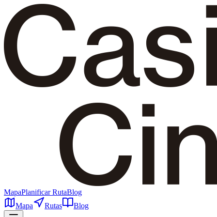
Mapa
Planificar Ruta
Blog
Mapa
Rutas
Blog