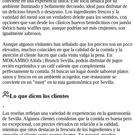
convierte en una experiencia única. Este local destaca por su
ambiente iluminado y bellamente decorado, ideal para disfrutar de
un delicioso brunch o desayuno. Los ingredientes frescos y la
variedad del menú son un verdadero deleite para los sentidos, con
opciones que van desde los clásicos huevos benedictinos con jamón
ibérico hasta waffles que, aunque podrían ser más crujientes, son
igualmente sabrosos.
Aunque algunos visitantes han señalado que los precios son un poco
elevados, muchos coinciden en que la calidad de la comida y la
atención al cliente hacen que cada visita valga la pena. En
MOKAMBO Alfafa | Brunch Sevilla, podrás disfrutar de jugos
recién exprimidos y un café caliente que complementa
perfectamente tu comida. Si buscas un lugar donde saborear platos
sanos y frescos en un ambiente acogedor, este restaurante se
convierte en un "must" en tu ruta gastronómica por Sevilla.
Lo que dicen los clientes
"
Las reseñas reflejan una variedad de experiencias en la gastronomía
de Sevilla. Algunos clientes consideran que la comida es buena pero
no excepcional, con precios elevados en relación a la calidad,
mientras que otros destacan la frescura de los ingredientes y la
atención al cliente como puntos fuertes. En general, muchos