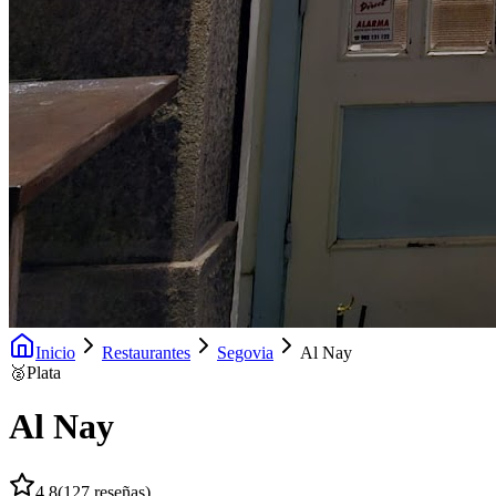
Inicio
Restaurantes
Segovia
Al Nay
🥈
Plata
Al Nay
4.8
(
127
reseñas)