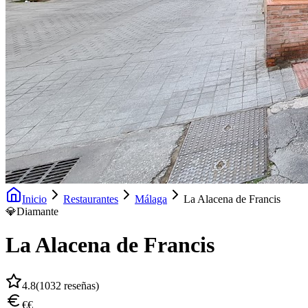
Inicio
Restaurantes
Málaga
La Alacena de Francis
💎
Diamante
La Alacena de Francis
4.8
(
1032
reseñas)
€€