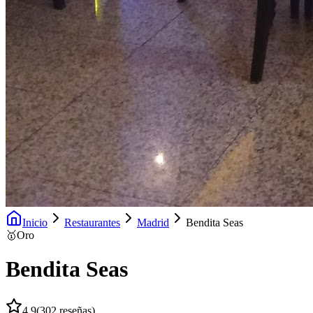
Inicio
Restaurantes
Madrid
Bendita Seas
🥇
Oro
Bendita Seas
4.9
(
302
reseñas)