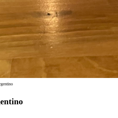
rgentino
gentino