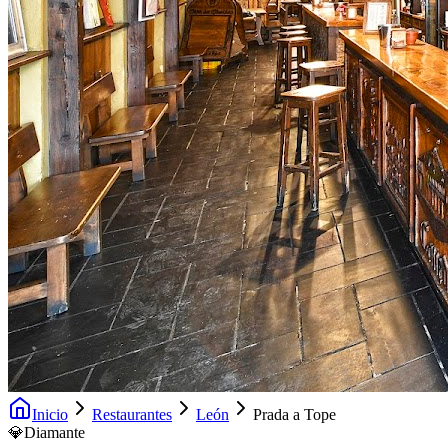
Inicio
Restaurantes
León
Prada a Tope
💎
Diamante