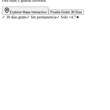
crea rutas y guarda favoritos.
Explorar Mapa Interactivo
Prueba Gratis 30 Días
✓
30 días gratis
✓
Sin permanencia
✓
Solo +4.7★