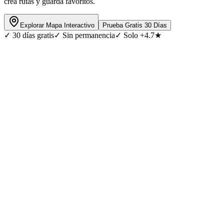
crea rutas y guarda favoritos.
Explorar Mapa Interactivo
Prueba Gratis 30 Días
✓
30 días gratis
✓
Sin permanencia
✓
Solo +4.7★