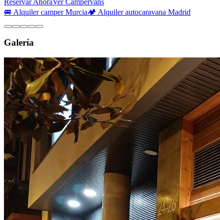
Reservar Ahora
Ver Campervans
🚐 Alquiler camper Murcia
🏕️ Alquiler autocaravana Madrid
Galería