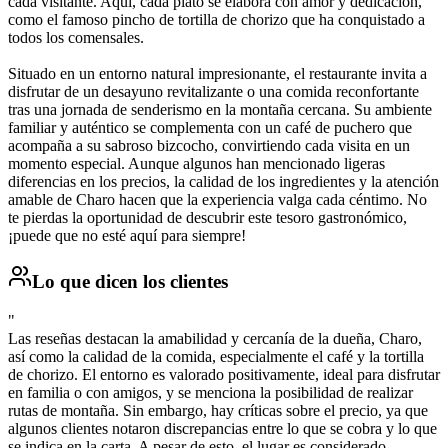
cada visitante. Aquí, cada plato se elabora con amor y dedicación,
como el famoso pincho de tortilla de chorizo que ha conquistado a
todos los comensales.
Situado en un entorno natural impresionante, el restaurante invita a
disfrutar de un desayuno revitalizante o una comida reconfortante
tras una jornada de senderismo en la montaña cercana. Su ambiente
familiar y auténtico se complementa con un café de puchero que
acompaña a su sabroso bizcocho, convirtiendo cada visita en un
momento especial. Aunque algunos han mencionado ligeras
diferencias en los precios, la calidad de los ingredientes y la atención
amable de Charo hacen que la experiencia valga cada céntimo. No
te pierdas la oportunidad de descubrir este tesoro gastronómico,
¡puede que no esté aquí para siempre!
Lo que dicen los clientes
"
Las reseñas destacan la amabilidad y cercanía de la dueña, Charo,
así como la calidad de la comida, especialmente el café y la tortilla
de chorizo. El entorno es valorado positivamente, ideal para disfrutar
en familia o con amigos, y se menciona la posibilidad de realizar
rutas de montaña. Sin embargo, hay críticas sobre el precio, ya que
algunos clientes notaron discrepancias entre lo que se cobra y lo que
se indica en la carta. A pesar de esto, el lugar es considerado