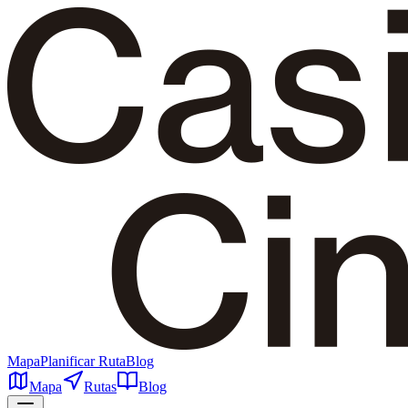
Mapa
Planificar Ruta
Blog
Mapa
Rutas
Blog