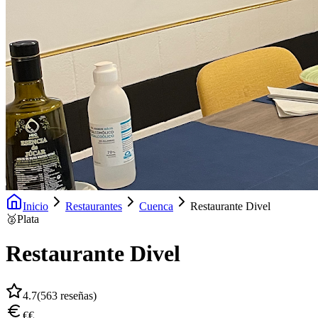
Inicio
Restaurantes
Cuenca
Restaurante Divel
🥈
Plata
Restaurante Divel
4.7
(
563
reseñas)
€€