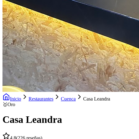
Inicio
Restaurantes
Cuenca
Casa Leandra
🥇
Oro
Casa Leandra
4.8
(
226
reseñas)