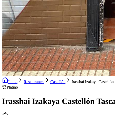
Inicio
Restaurantes
Castellón
Irasshai Izakaya Castellón
🏆
Platino
Irasshai Izakaya Castellón Tasc