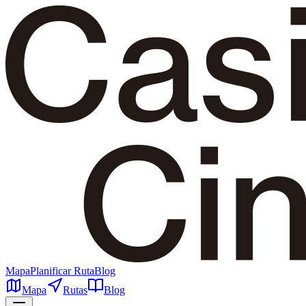
Mapa
Planificar Ruta
Blog
Mapa
Rutas
Blog