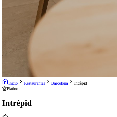
Inicio
Restaurantes
Barcelona
Intrèpid
🏆
Platino
Intrèpid