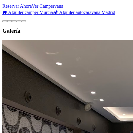
Reservar Ahora
Ver Campervans
🚐 Alquiler camper Murcia
🏕️ Alquiler autocaravana Madrid
Galería