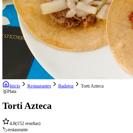
Inicio
Restaurantes
Badajoz
Torti Azteca
🥈
Plata
Torti Azteca
4.8
(
152
reseñas)
🏷️
restaurante