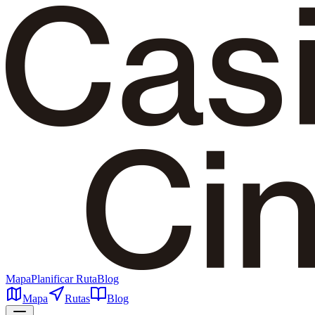
Mapa
Planificar Ruta
Blog
Mapa
Rutas
Blog