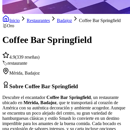
Inicio
Restaurantes
Badajoz
Coffee Bar Springfield
🥇
Oro
Coffee Bar Springfield
4.9
(
339
reseñas)
🏷️
restaurante
Mérida
,
Badajoz
Sobre
Coffee Bar Springfield
Descubre el encantador
Coffee Bar Springfield
, un restaurante
ubicado en
Mérida, Badajoz
, que te transportará al corazón de
América con su auténtica decoración y ambiente acogedor. Aunque
se encuentra un poco alejado del centro, su gran variedad de
hamburguesas clásicas y estilo Smash lo convierte en un destino
imperdible para los amantes de la buena comida. Cada bocado es
una explosión de sabores intensos, y su carta incluye opciones