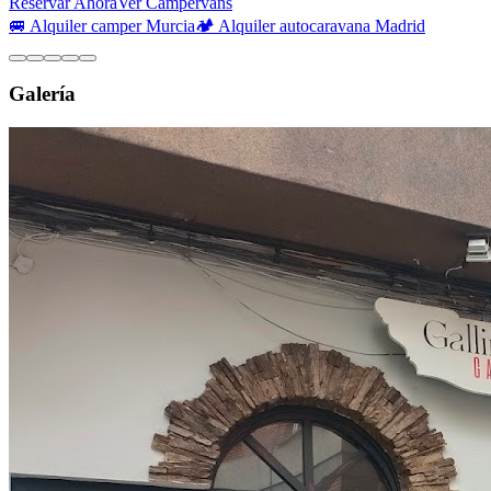
Reservar Ahora
Ver Campervans
🚐 Alquiler camper Murcia
🏕️ Alquiler autocaravana Madrid
Galería