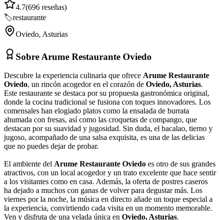
4.7
(
696
reseñas)
🏷️
restaurante
Oviedo
,
Asturias
Sobre
Arume Restaurante Oviedo
Descubre la experiencia culinaria que ofrece
Arume Restaurante
Oviedo
, un rincón acogedor en el corazón de
Oviedo, Asturias
.
Este restaurante se destaca por su propuesta gastronómica original,
donde la cocina tradicional se fusiona con toques innovadores. Los
comensales han elogiado platos como la ensalada de burrata
ahumada con fresas, así como las croquetas de compango, que
destacan por su suavidad y jugosidad. Sin duda, el bacalao, tierno y
jugoso, acompañado de una salsa exquisita, es una de las delicias
que no puedes dejar de probar.
El ambiente del
Arume Restaurante Oviedo
es otro de sus grandes
atractivos, con un local acogedor y un trato excelente que hace sentir
a los visitantes como en casa. Además, la oferta de postres caseros
ha dejado a muchos con ganas de volver para degustar más. Los
viernes por la noche, la música en directo añade un toque especial a
la experiencia, convirtiendo cada visita en un momento memorable.
Ven y disfruta de una velada única en
Oviedo, Asturias
.