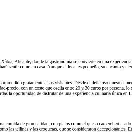
 Xàbia, Alicante, donde la gastronomía se convierte en una experiencia
hará sentir como en casa. Aunque el local es pequeño, su encanto y atenc
 sorprendido gratamente a sus visitantes. Desde el delicioso queso camem
idad-precio, con un coste que oscila entre 20 y 30 euros por persona, lo
das la oportunidad de disfrutar de una experiencia culinaria única en La
y una comida de gran calidad, con platos como el queso camembert asad
s, como las tellinas y las croquetas, que se consideraron decepcionantes.