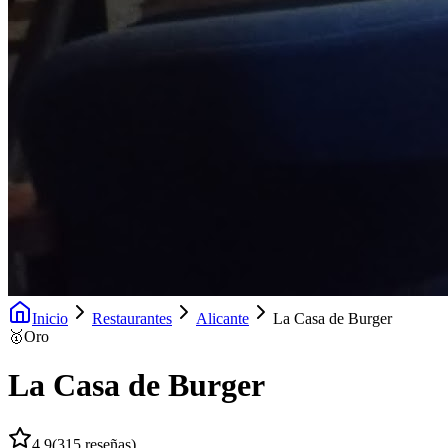
Inicio
Restaurantes
Alicante
La Casa de Burger
🥇
Oro
La Casa de Burger
4.9
(
315
reseñas)