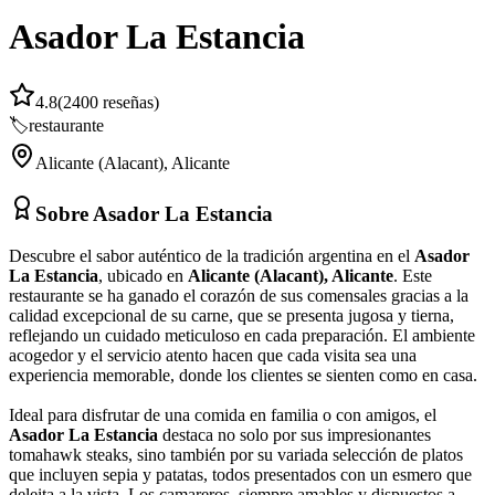
Asador La Estancia
4.8
(
2400
reseñas)
🏷️
restaurante
Alicante (Alacant)
,
Alicante
Sobre
Asador La Estancia
Descubre el sabor auténtico de la tradición argentina en el
Asador
La Estancia
, ubicado en
Alicante (Alacant), Alicante
. Este
restaurante se ha ganado el corazón de sus comensales gracias a la
calidad excepcional de su carne, que se presenta jugosa y tierna,
reflejando un cuidado meticuloso en cada preparación. El ambiente
acogedor y el servicio atento hacen que cada visita sea una
experiencia memorable, donde los clientes se sienten como en casa.
Ideal para disfrutar de una comida en familia o con amigos, el
Asador La Estancia
destaca no solo por sus impresionantes
tomahawk steaks, sino también por su variada selección de platos
que incluyen sepia y patatas, todos presentados con un esmero que
deleita a la vista. Los camareros, siempre amables y dispuestos a