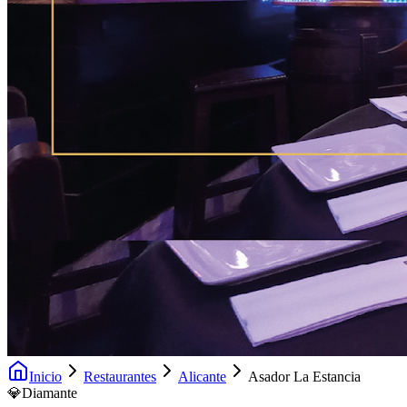
Inicio
Restaurantes
Alicante
Asador La Estancia
💎
Diamante