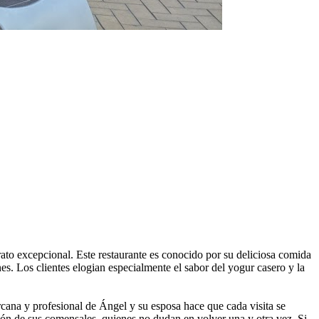
trato excepcional. Este restaurante es conocido por su deliciosa comida
s. Los clientes elogian especialmente el sabor del yogur casero y la
rcana y profesional de Ángel y su esposa hace que cada visita se
azón de sus comensales, quienes no dudan en volver una y otra vez. Si