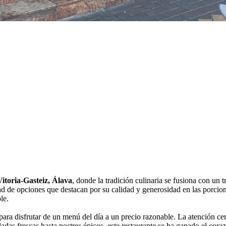
Vitoria-Gasteiz, Álava
, donde la tradición culinaria se fusiona con un 
d de opciones que destacan por su calidad y generosidad en las porcione
le.
ara disfrutar de un menú del día a un precio razonable. La atención ce
adas frescas hasta postres épicos, este restaurante se ha ganado el cor