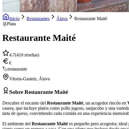
Inicio
Restaurantes
Álava
Restaurante Maité
🥈
Plata
Restaurante Maité
4.7
(
410
reseñas)
€
🏷️
restaurante
Vitoria-Gasteiz
,
Álava
Sobre
Restaurante Maité
Descubre el encanto del
Restaurante Maité
, un acogedor rincón en
casera, que incluye platos como pollo jugoso, sanjacobo y una varieda
tarta de queso, convirtiendo cada comida en una experiencia memorab
El ambiente del
Restaurante Maité
es pequeño pero acogedor, ideal p
sienta como un regreso a casa. Con una oferta que incluye desde ensal