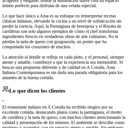
acogedor y elegante, donde la iluminación suave crea un espacio
íntimo perfecto para disfrutar de una velada especial.
Lo que hace único a Ama es su enfoque en reinterpretar recetas
clásicas italianas, elevando la cocina a un nivel de sofisticación sin
perder la esencia. Aquí, la Parmigiana de berenjena y el Risotto de
carrilleras son solo algunos ejemplos de cómo el chef transforma
ingredientes frescos en verdaderas obras de arte culinarias. No te
pierdas la tarta de queso con gorgonzola, un postre que ha
conquistado los corazones de muchos.
La atención al detalle se refleja en cada plato, y el personal, siempre
atento y amable, contribuye a que la experiencia sea memorable. Si
buscas una propuesta diferente y de calidad en A Coruña, Ama
Italiana Contemporanea es sin duda una parada obligatoria para los
amantes de la buena comida.
Lo que dicen los clientes
"
El restaurante italiano en A Coruña ha recibido elogios por su
excelente comida, destacando platos como la parmigiana, el risotto
de carrillera y la tarta de queso, con muchos clientes mencionando la
calidad y presentación de los mismos. El ambiente se describe como
moderno y acogedor, con un servicio atento y amable. Sin embargo,