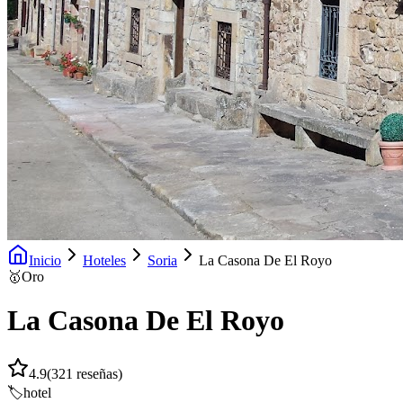
Inicio
Hoteles
Soria
La Casona De El Royo
🥇
Oro
La Casona De El Royo
4.9
(
321
reseñas)
🏷️
hotel