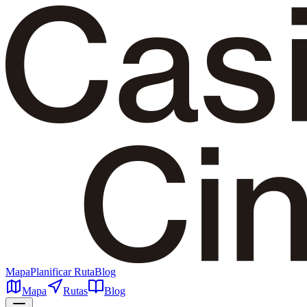
Mapa
Planificar Ruta
Blog
Mapa
Rutas
Blog