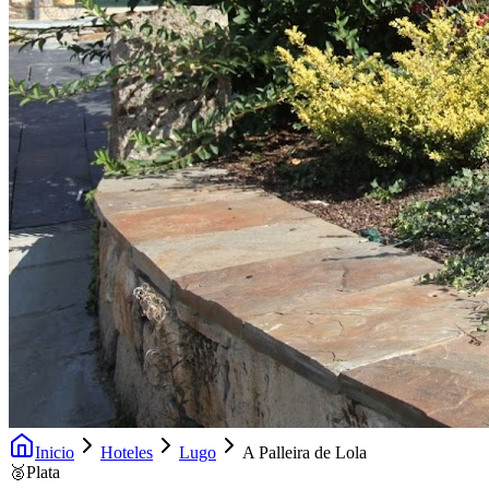
Inicio
Hoteles
Lugo
A Palleira de Lola
🥈
Plata