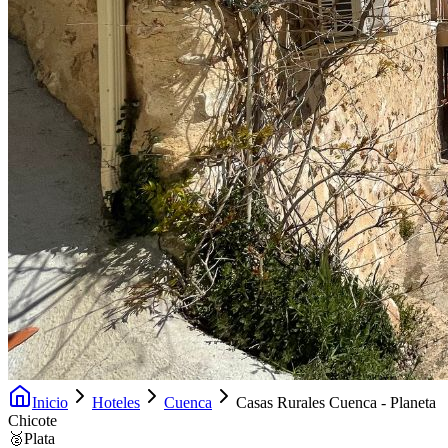
Inicio
Hoteles
Cuenca
Casas Rurales Cuenca - Planeta
Chicote
🥈
Plata