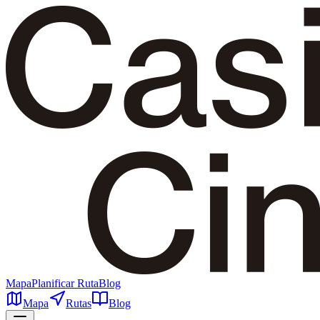
Mapa
Planificar Ruta
Blog
Mapa
Rutas
Blog