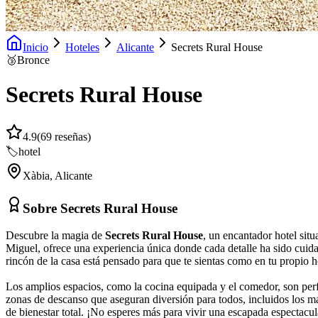
Inicio
Hoteles
Alicante
Secrets Rural House
🥉
Bronce
Secrets Rural House
4.9
(
69
reseñas)
🏷️
hotel
Xàbia
,
Alicante
Sobre
Secrets Rural House
Descubre la magia de
Secrets Rural House
, un encantador hotel sit
Miguel, ofrece una experiencia única donde cada detalle ha sido cuida
rincón de la casa está pensado para que te sientas como en tu propio h
Los amplios espacios, como la cocina equipada y el comedor, son perf
zonas de descanso que aseguran diversión para todos, incluidos los 
de bienestar total. ¡No esperes más para vivir una escapada espectacu