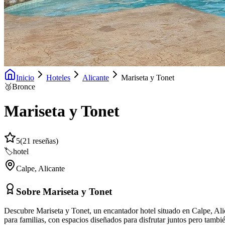
Inicio
Hoteles
Alicante
Mariseta y Tonet
🥉
Bronce
Mariseta y Tonet
5
(
21
reseñas)
🏷️
hotel
Calpe
,
Alicante
Sobre
Mariseta y Tonet
Descubre Mariseta y Tonet, un encantador hotel situado en Calpe, Ali
para familias, con espacios diseñados para disfrutar juntos pero tambi