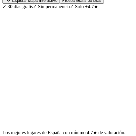
Explorar Mapa Interactivo
Prueba Gratis 30 Días
✓
30 días gratis
✓
Sin permanencia
✓
Solo +4.7★
Los mejores lugares de España con mínimo 4.7★ de valoración.