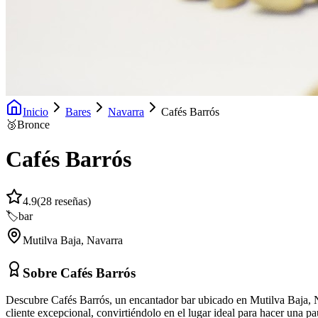
Inicio
Bares
Navarra
Cafés Barrós
🥉
Bronce
Cafés Barrós
4.9
(
28
reseñas)
🏷️
bar
Mutilva Baja
,
Navarra
Sobre
Cafés Barrós
Descubre Cafés Barrós, un encantador bar ubicado en Mutilva Baja, Nav
cliente excepcional, convirtiéndolo en el lugar ideal para hacer una p