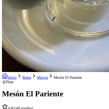
Inicio
Bares
Murcia
Mesón El Pariente
🥈
Plata
Mesón El Pariente
4.8
(
148
reseñas)