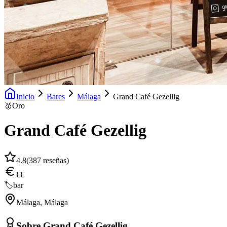
Inicio
Bares
Málaga
Grand Café Gezellig
🥇
Oro
Grand Café Gezellig
4.8
(
387
reseñas)
€€
🏷️
bar
Málaga
,
Málaga
Sobre
Grand Café Gezellig