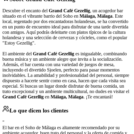
Descubre el encanto del
Grand Café Gezellig
, un acogedor bar
situado en el vibrante barrio del Soho en
Málaga, Málaga
. Este
local, regentado por dos encantadoras holandesas, se ha convertido
en un punto de encuentro ideal para disfrutar de una tarde divertida
con amigos. Aquí podrás deleitarte con platos típicos de la cultura
holandesa y una selección de cervezas y cócteles, como el popular
"Estoy Gezellig".
El ambiente del
Grand Café Gezellig
es inigualable, combinando
buena música y un ambiente alegre que invita a la socialización.
Además, el bar cuenta con una variedad de juegos de mesa,
incluyendo el divertido Sjoelen, perfecto para pasar momentos
inolvidables. La amabilidad y profesionalidad del personal, siempre
dispuesto a hacerte sentir como en casa, hacen que cada visita sea
especial. Si buscas un lugar donde disfrutar de buena comida, un
trato excepcional y un ambiente multicultural, no dudes en visitar el
Grand Café Gezellig
en
Málaga, Málaga
. ¡Te encantará!
Lo que dicen los clientes
"
El bar en el Soho de Málaga es altamente recomendado por su
ambiente acogedor, buen trato del personal y la oferta de comida y