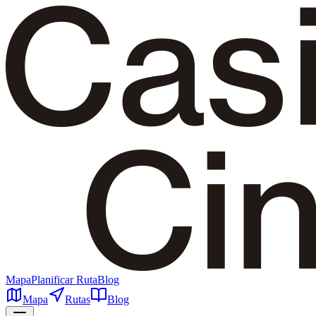
Mapa
Planificar Ruta
Blog
Mapa
Rutas
Blog