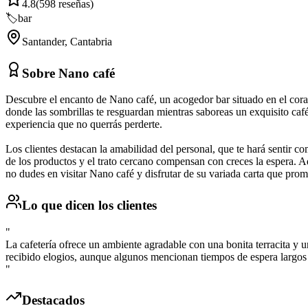
4.8
(
598
reseñas)
🏷️
bar
Santander
,
Cantabria
Sobre
Nano café
Descubre el encanto de Nano café, un acogedor bar situado en el coraz
donde las sombrillas te resguardan mientras saboreas un exquisito caf
experiencia que no querrás perderte.
Los clientes destacan la amabilidad del personal, que te hará sentir
de los productos y el trato cercano compensan con creces la espera. A
no dudes en visitar Nano café y disfrutar de su variada carta que prom
Lo que dicen los clientes
"
La cafetería ofrece un ambiente agradable con una bonita terracita y un
recibido elogios, aunque algunos mencionan tiempos de espera largos y
"
Destacados