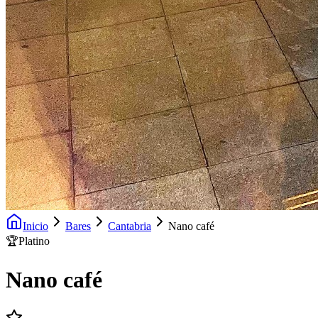
Inicio
Bares
Cantabria
Nano café
🏆
Platino
Nano café