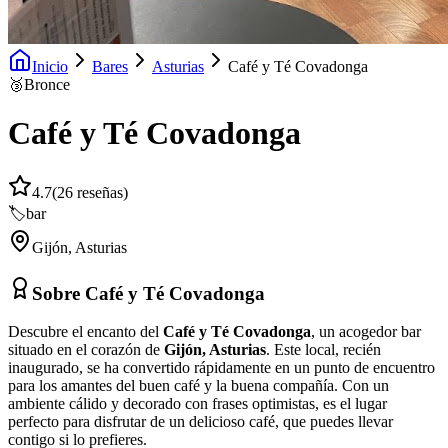
Inicio
Bares
Asturias
Café y Té Covadonga
🥉
Bronce
Café y Té Covadonga
4.7
(
26
reseñas)
🏷️
bar
Gijón
,
Asturias
Sobre
Café y Té Covadonga
Descubre el encanto del
Café y Té Covadonga
, un acogedor bar
situado en el corazón de
Gijón, Asturias
. Este local, recién
inaugurado, se ha convertido rápidamente en un punto de encuentro
para los amantes del buen café y la buena compañía. Con un
ambiente cálido y decorado con frases optimistas, es el lugar
perfecto para disfrutar de un delicioso café, que puedes llevar
contigo si lo prefieres.